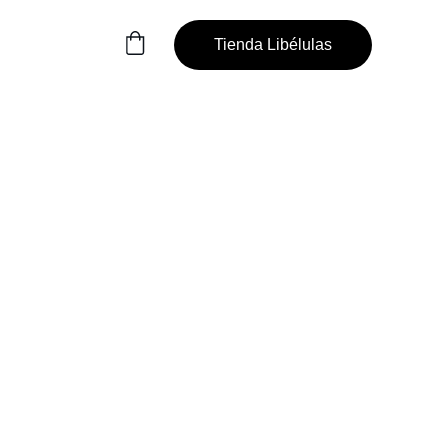
Tienda Libélulas
del 
iudad de 