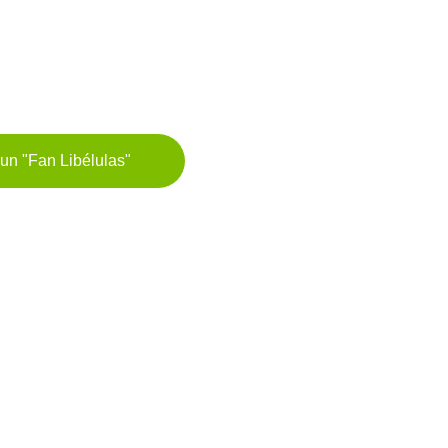
oya a nuestro equipo y descubre nuestra academia de formaci
deportiva.
un "Fan Libélulas"
Únete a la Academi
te al día con las Li