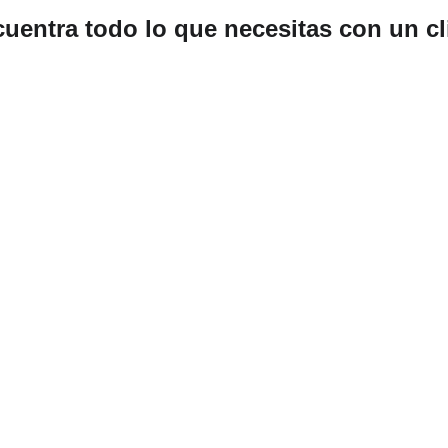
uentra todo lo que necesitas con un cli
Inscripciones
Sé parte de nuestra academia y comienza a 
formar tu camino en el baloncesto.